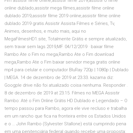
Fim assistir filme online,assistir filme 2019,assistir o filme
online dublado,assistir mega filmes,assistir filme online
dublado 2019,assistir filme 2019 online,assistir filme online
dublado 2019 gratis.Assistir Assista Filmes e Séries, Tv,
Animes, desenhos, e muito mais, aqui no
MegaFilmesHD1.site, Totalmente Grátis e sempre atualizado,
sem travar sem lags.2019,MF. 04/12/2019 · baixar filme
Rambo Ate o Fim no mega,Rambo Ate o Fim download
mega,Rambo Ate o Fim baixar servidor mega gratis online
mp4 para celular e computador BluRay 720p | 1080p | Dublado
| MEGA. 14 de dezembro de 2019 at 23:33. kazama diz:
Googple drive não foi atualizado coisa nenhuma. Responder .
8 de dezembro de 2019 at 23:15. Filmes no MEGA Assistir
Rambo: Até o Fim Online Grátis HD Dublado e Legendado – O
tempo passou para Rambo, agora ele vive recluso e trabalha
em um rancho que fica na fronteira entre os Estados Unidos
e o … John Rambo (Sylvester Stallone) está cumprindo pena
em uma penitenciária federal quando recebe uma proposta: