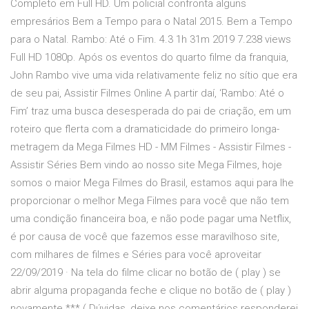
Completo em Full HD. Um policial confronta alguns
empresários Bem a Tempo para o Natal 2015. Bem a Tempo
para o Natal. Rambo: Até o Fim. 4.3 1h 31m 2019 7.238 views
Full HD 1080p. Após os eventos do quarto filme da franquia,
John Rambo vive uma vida relativamente feliz no sítio que era
de seu pai, Assistir Filmes Online A partir daí, ‘Rambo: Até o
Fim’ traz uma busca desesperada do pai de criação, em um
roteiro que flerta com a dramaticidade do primeiro longa-
metragem da Mega Filmes HD - MM Filmes - Assistir Filmes -
Assistir Séries Bem vindo ao nosso site Mega Filmes, hoje
somos o maior Mega Filmes do Brasil, estamos aqui para lhe
proporcionar o melhor Mega Filmes para você que não tem
uma condição financeira boa, e não pode pagar uma Netflix,
é por causa de você que fazemos esse maravilhoso site,
com milhares de filmes e Séries para você aproveitar
22/09/2019 · Na tela do filme clicar no botão de ( play ) se
abrir alguma propaganda feche e clique no botão de ( play )
novamente.*** ( Dúvidas, deixe nos comentários responderei